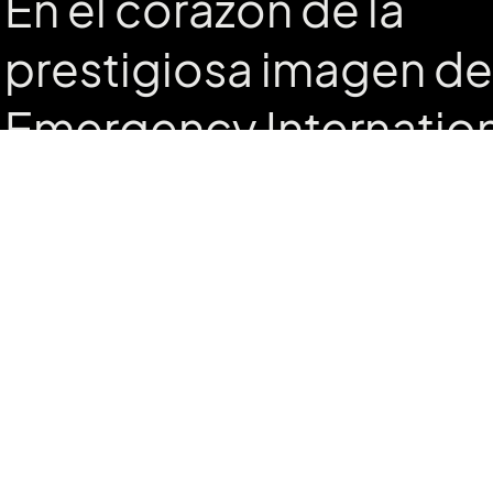
En el corazón de la
prestigiosa imagen de
Emergency Internatio
Care se encuentra un 
innovador que no solo 
sino que también marc
diferencia.