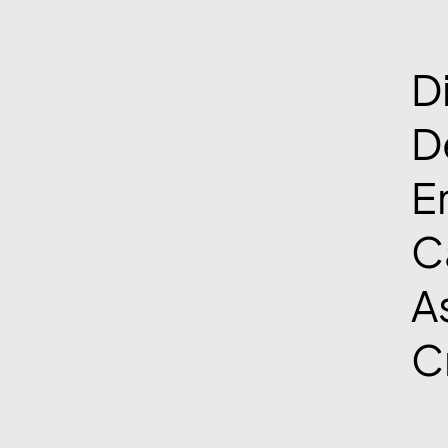
D
D
E
C
A
C