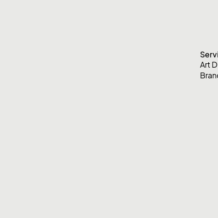
Serv
Art D
Bran