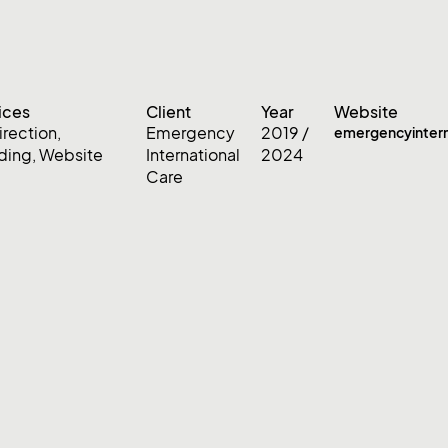
ices
Client
Year
Website
irection
,
Emergency
2019 /
emergencyintern
ding
,
Website
International
2024
Care